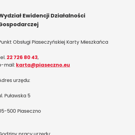
Wydział Ewidencji Działalności
Gospodarczej
Punkt Obsługi Piaseczyńskiej Karty Mieszkańca
tel.
22 726 80 43
,
e-mail:
karta@piaseczno.eu
Adres urzędu:
ul. Puławska 5
05-500 Piaseczno
Godziny pracy urzędu: