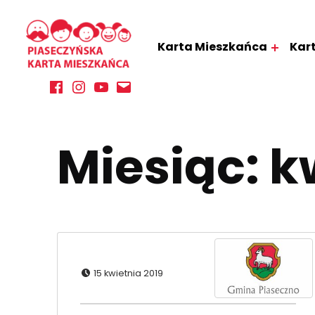
PIASECZYŃSKA KARTA MIESZKAŃCA
Karta Mieszkańca
Kar
KORZYSTAJ Z BOGATEJ OFERTY GMINY PIASECZNO
Facebook
Instagram
YouTube
E-mail
Miesiąc:
k
Dodano:
15 kwietnia 2019