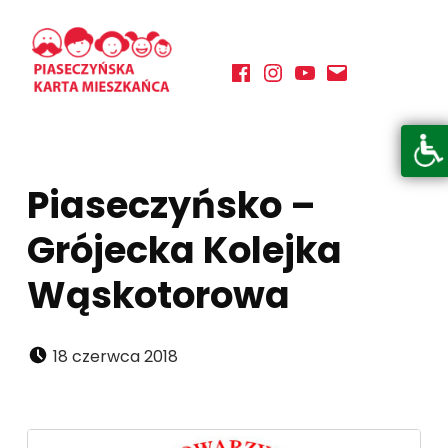
Facebook
Instagram
YouTube
E-mail
PIASECZYŃSKA KARTA MIESZKAŃCA
KORZYSTAJ Z BOGATEJ OFERTY GMINY PIASECZNO
Otwórz pasek narzędzi
Piaseczyńsko –
Grójecka Kolejka
Wąskotorowa
Dodano:
18 czerwca 2018