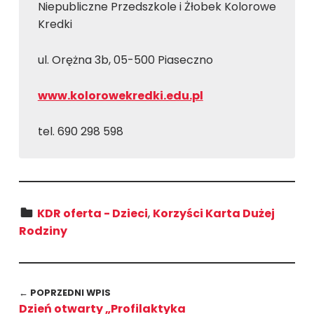
Niepubliczne Przedszkole i Żłobek Kolorowe
Kredki
ul. Orężna 3b, 05-500 Piaseczno
www.kolorowekredki.edu.pl
tel. 690 298 598
Kategoria:
KDR oferta - Dzieci
,
Korzyści Karta Dużej
Rodziny
Wróć do głównej nawigacji
Nawigacja wpisu
← POPRZEDNI WPIS
Dzień otwarty „Profilaktyka