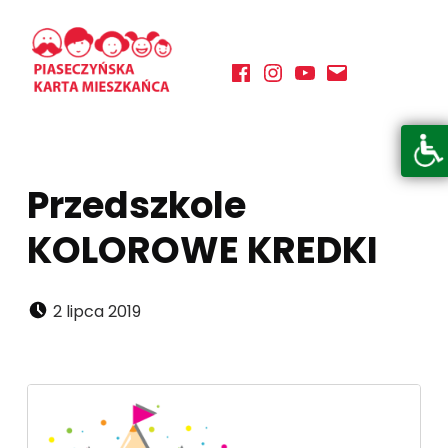
Facebook
Instagram
YouTube
E-mail
PIASECZYŃSKA KARTA MIESZKAŃCA
KORZYSTAJ Z BOGATEJ OFERTY GMINY PIASECZNO
Otwórz pasek narzędzi
Przedszkole
KOLOROWE KREDKI
Dodano:
2 lipca 2019