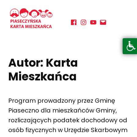
Facebook
Instagram
YouTube
E-mail
PIASECZYŃSKA KARTA MIESZKAŃCA
KORZYSTAJ Z BOGATEJ OFERTY GMINY PIASECZNO
Otwórz pasek narzędzi
Autor:
Karta
Mieszkańca
Program prowadzony przez Gminę
Piaseczno dla mieszkańców Gminy,
rozliczających podatek dochodowy od
osób fizycznych w Urzędzie Skarbowym