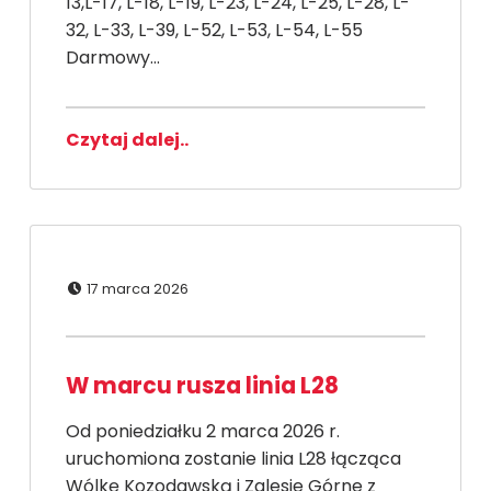
13,L-17, L-18, L-19, L-23, L-24, L-25, L-28, L-
32, L-33, L-39, L-52, L-53, L-54, L-55
Darmowy…
Czytaj dalej..
Dodano:
17 marca 2026
W marcu rusza linia L28
Od poniedziałku 2 marca 2026 r.
uruchomiona zostanie linia L28 łącząca
Wólkę Kozodawską i Zalesie Górne z